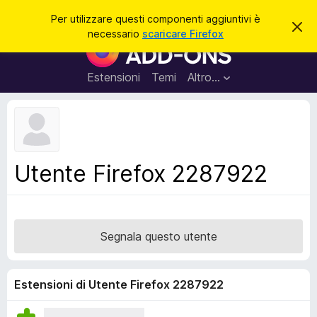
C
Accedi
Per utilizzare questi componenti aggiuntivi è
C
e
necessario
scaricare Firefox
h
C
r
i
o
u
c
d
m
Estensioni
Temi
Altro…
a
i
p
q
u
o
e
n
s
t
e
o
n
a
Utente Firefox 2287922
v
t
v
i
i
s
a
o
g
Segnala questo utente
g
i
u
Estensioni di Utente Firefox 2287922
n
t