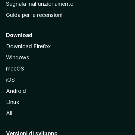
r
Segnala malfunzionamento
i
i
Guida per le recensioni
n
c
i
Download
p
Download Firefox
a
Windows
l
e
macOS
d
iOS
e
l
Android
s
Linux
i
All
t
o
M
Versioni di sviluppo