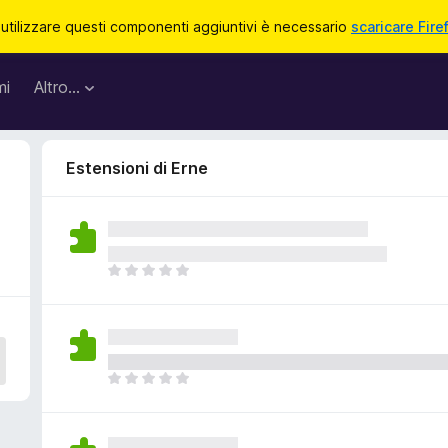
 utilizzare questi componenti aggiuntivi è necessario
scaricare Fire
mi
Altro…
Estensioni di Erne
N
o
n
c
i
s
N
o
o
n
n
o
c