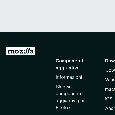
V
a
Componenti
Dow
i
aggiuntivi
Down
a
Informazioni
l
Win
l
Blog sui
mac
a
componenti
p
iOS
aggiuntivi per
a
Firefox
Andr
g