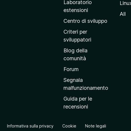
Laboratorio
Linu
i
estensioni
n
All
a
Centro di sviluppo
p
Criteri per
r
sviluppatori
i
Blog della
n
comunità
c
i
Forum
p
Segnala
a
malfunzionamento
l
Guida per le
e
recensioni
d
e
l
Informativa sulla privacy
Cookie
Note legali