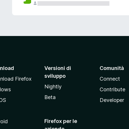
nload
Versioni di
Comunità
sviluppo
load Firefox
Connect
Nightly
dows
Contribute
Beta
OS
Developer
Firefox per le
oid
aziende