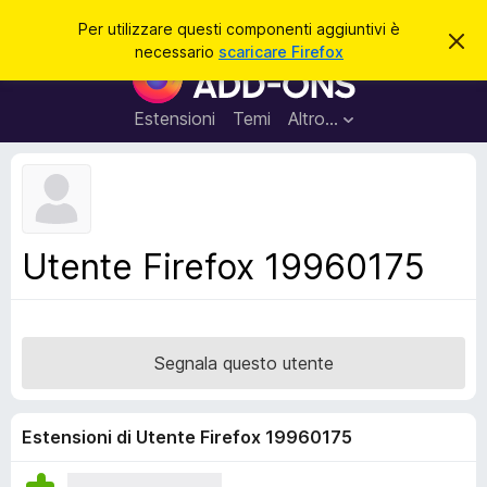
C
Accedi
Per utilizzare questi componenti aggiuntivi è
C
e
necessario
scaricare Firefox
h
C
r
i
o
u
c
d
m
Estensioni
Temi
Altro…
a
i
p
q
u
o
e
n
s
t
e
o
n
a
Utente Firefox 19960175
v
t
v
i
i
s
a
o
g
Segnala questo utente
g
i
u
Estensioni di Utente Firefox 19960175
n
t