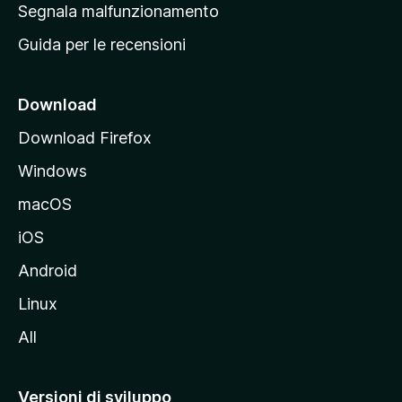
r
Segnala malfunzionamento
i
i
Guida per le recensioni
n
c
i
Download
p
Download Firefox
a
Windows
l
e
macOS
d
iOS
e
l
Android
s
Linux
i
All
t
o
M
Versioni di sviluppo