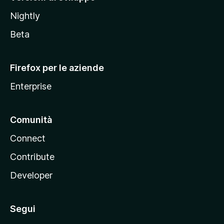
o
Nightly
z
i
Beta
l
l
Firefox per le aziende
a
Enterprise
Comunità
Connect
Contribute
Developer
Segui