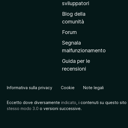
r
sviluppatori
i
Blog della
n
comunità
c
i
Forum
p
Segnala
a
malfunzionamento
l
Guida per le
e
recensioni
d
e
l
Informativa sulla privacy
Cookie
Note legali
s
i
Eccetto dove diversamente
indicato
, i contenuti su questo sito
t
stesso modo 3.0
o versioni successive.
o
M