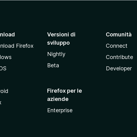
nload
Versioni di
Comunità
sviluppo
load Firefox
Connect
Nightly
dows
Contribute
Beta
OS
Developer
Firefox per le
oid
aziende
x
Enterprise