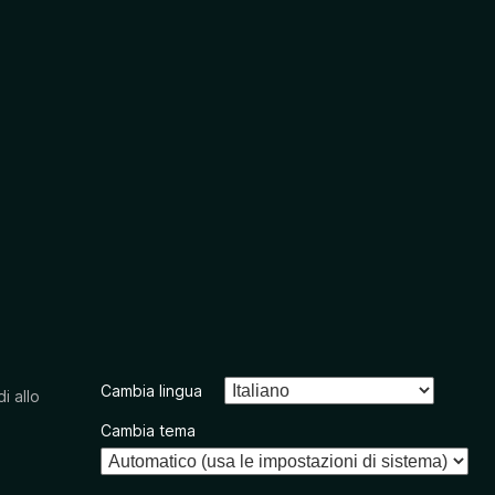
Cambia lingua
i allo
Cambia tema