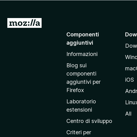
i
v
i
V
p
a
Componenti
Dow
e
i
r
aggiuntivi
Down
a
F
Informazioni
l
i
Win
l
r
Blog sui
mac
e
a
componenti
f
p
iOS
aggiuntivi per
o
a
Firefox
Andr
x
g
Laboratorio
Linu
i
estensioni
n
All
a
Centro di sviluppo
p
Criteri per