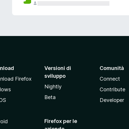
nload
Versioni di
Comunità
sviluppo
load Firefox
Connect
Nightly
dows
Contribute
Beta
OS
Developer
Firefox per le
oid
aziende