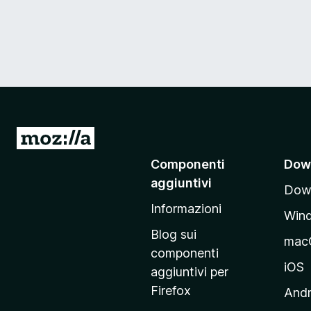
V
a
Componenti
Dow
i
aggiuntivi
Down
a
Informazioni
l
Win
l
Blog sui
mac
a
componenti
p
iOS
aggiuntivi per
a
Firefox
Andr
g