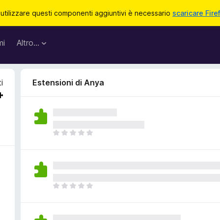
 utilizzare questi componenti aggiuntivi è necessario
scaricare Fire
mi
Altro…
i
Estensioni di Anya
N
o
n
c
i
s
N
o
o
n
n
o
c