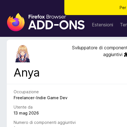
Per
C
o
Estensioni
Te
m
p
o
Sviluppatore di component
n
aggiuntivi
e
n
Anya
t
i
a
g
Occupazione
g
Freelancer-Indie Game Dev
i
Utente da
u
13 mag 2026
n
Numero di componenti aggiuntivi
t