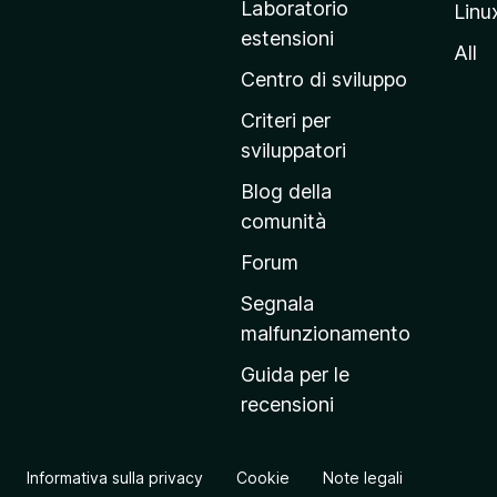
Laboratorio
Linu
i
estensioni
n
All
a
Centro di sviluppo
p
Criteri per
r
sviluppatori
i
Blog della
n
comunità
c
i
Forum
p
Segnala
a
malfunzionamento
l
Guida per le
e
recensioni
d
e
l
Informativa sulla privacy
Cookie
Note legali