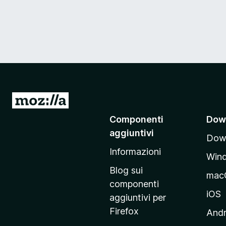
V
a
Componenti
Dow
i
aggiuntivi
Down
a
Informazioni
l
Win
l
Blog sui
mac
a
componenti
p
iOS
aggiuntivi per
a
Firefox
Andr
g