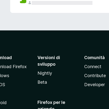
nload
Versioni di
Comunità
sviluppo
load Firefox
Connect
Nightly
dows
Contribute
Beta
OS
Developer
Firefox per le
oid
aziende