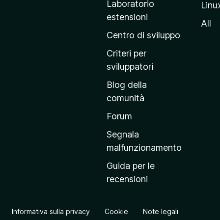
Laboratorio
Linu
i
estensioni
n
All
a
Centro di sviluppo
p
Criteri per
r
sviluppatori
i
Blog della
n
comunità
c
i
Forum
p
Segnala
a
malfunzionamento
l
Guida per le
e
recensioni
d
e
l
Informativa sulla privacy
Cookie
Note legali