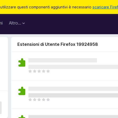
 utilizzare questi componenti aggiuntivi è necessario
scaricare Fire
mi
Altro…
Estensioni di Utente Firefox 19924958
N
o
n
c
i
s
N
o
o
n
n
o
c