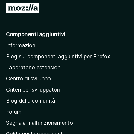
i
V
v
a
i
i
p
a
Componenti aggiuntivi
e
l
r
Informazioni
l
F
a
i
Blog sui componenti aggiuntivi per Firefox
r
p
Laboratorio estensioni
e
a
f
Centro di sviluppo
g
o
i
Criteri per sviluppatori
x
n
Blog della comunità
a
p
Forum
r
Segnala malfunzionamento
i
Guida per le recensioni