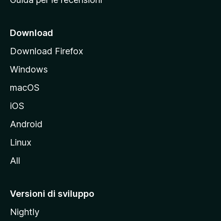
n
c
i
Download
p
Download Firefox
a
Windows
l
e
macOS
d
iOS
e
l
Android
s
Linux
i
All
t
o
M
Versioni di sviluppo
o
Nightly
z