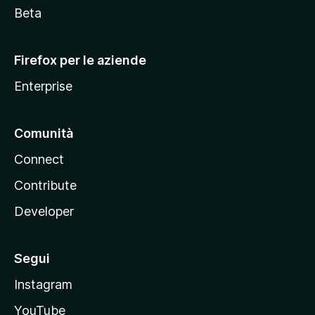
i
Beta
l
l
Firefox per le aziende
a
Enterprise
Comunità
Connect
Contribute
Developer
Segui
Instagram
YouTube