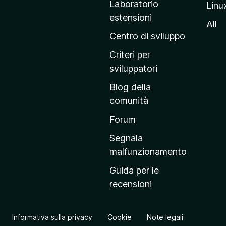
Laboratorio
Linu
i
estensioni
n
All
a
Centro di sviluppo
p
Criteri per
r
sviluppatori
i
Blog della
n
comunità
c
i
Forum
p
Segnala
a
malfunzionamento
l
Guida per le
e
recensioni
d
e
l
Informativa sulla privacy
Cookie
Note legali