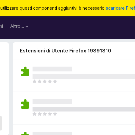
 utilizzare questi componenti aggiuntivi è necessario
scaricare Fire
mi
Altro…
Estensioni di Utente Firefox 19891810
N
o
n
c
i
s
N
o
o
n
n
o
c