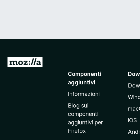
V
a
Componenti
Dow
i
aggiuntivi
Down
a
Informazioni
l
Win
l
Blog sui
mac
a
componenti
p
iOS
aggiuntivi per
a
Firefox
Andr
g