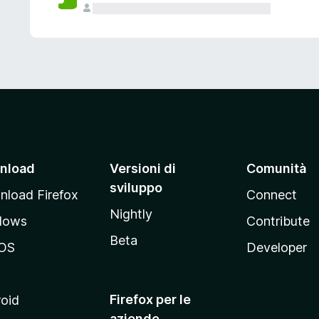
nload
Versioni di
Comunità
sviluppo
load Firefox
Connect
Nightly
dows
Contribute
Beta
OS
Developer
Firefox per le
oid
aziende