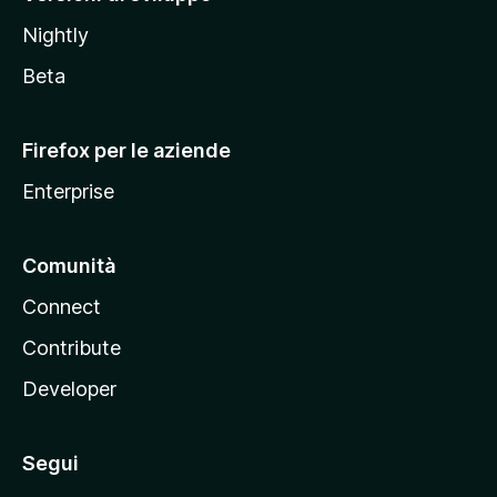
o
Nightly
z
i
Beta
l
l
Firefox per le aziende
a
Enterprise
Comunità
Connect
Contribute
Developer
Segui