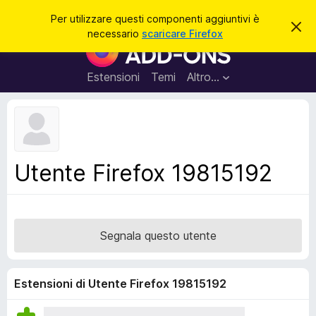
C
Accedi
Per utilizzare questi componenti aggiuntivi è
C
e
necessario
scaricare Firefox
h
C
r
i
o
u
c
d
m
Estensioni
Temi
Altro…
a
i
p
q
u
o
e
n
s
t
e
o
n
a
Utente Firefox 19815192
v
t
v
i
i
s
a
o
g
Segnala questo utente
g
i
u
Estensioni di Utente Firefox 19815192
n
t