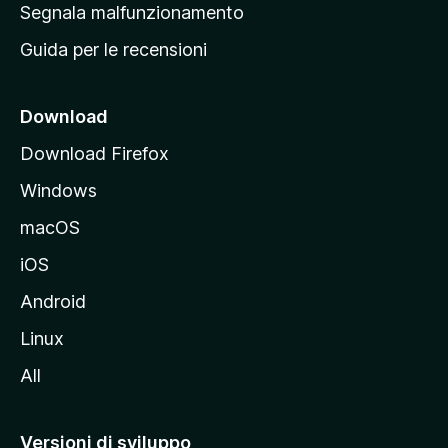
r
Segnala malfunzionamento
i
i
Guida per le recensioni
n
c
i
Download
p
Download Firefox
a
Windows
l
e
macOS
d
iOS
e
l
Android
s
Linux
i
All
t
o
M
Versioni di sviluppo