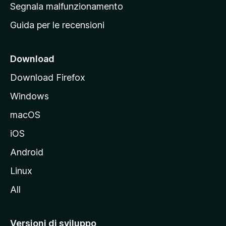
r
Segnala malfunzionamento
i
i
Guida per le recensioni
n
c
i
Download
p
Download Firefox
a
Windows
l
e
macOS
d
iOS
e
l
Android
s
Linux
i
All
t
o
M
Versioni di sviluppo