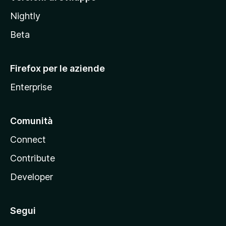
o
Nightly
z
i
Beta
l
l
Firefox per le aziende
a
Enterprise
Comunità
Connect
Contribute
Developer
Segui