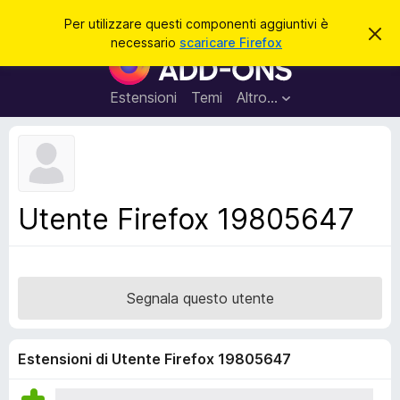
C
Accedi
Per utilizzare questi componenti aggiuntivi è
C
e
necessario
scaricare Firefox
h
C
r
i
o
u
c
d
m
Estensioni
Temi
Altro…
a
i
p
q
u
o
e
n
s
t
e
o
n
a
Utente Firefox 19805647
v
t
v
i
i
s
a
o
g
Segnala questo utente
g
i
u
Estensioni di Utente Firefox 19805647
n
t