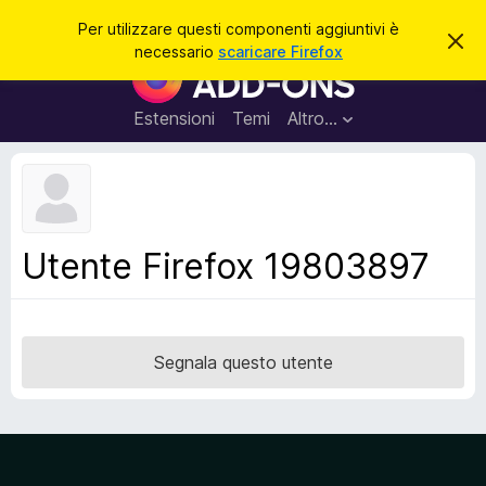
C
Accedi
Per utilizzare questi componenti aggiuntivi è
C
e
necessario
scaricare Firefox
h
C
r
i
o
u
c
d
m
Estensioni
Temi
Altro…
a
i
p
q
u
o
e
n
s
t
e
o
n
a
Utente Firefox 19803897
v
t
v
i
i
s
a
o
g
Segnala questo utente
g
i
u
n
t