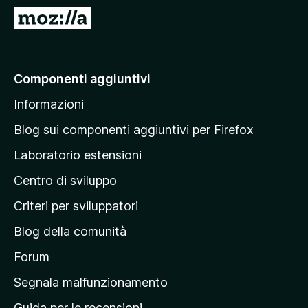
i
V
v
a
i
i
p
a
Componenti aggiuntivi
e
l
r
Informazioni
l
F
a
i
Blog sui componenti aggiuntivi per Firefox
r
p
Laboratorio estensioni
e
a
f
Centro di sviluppo
g
o
i
Criteri per sviluppatori
x
n
Blog della comunità
a
p
Forum
r
Segnala malfunzionamento
i
Guida per le recensioni