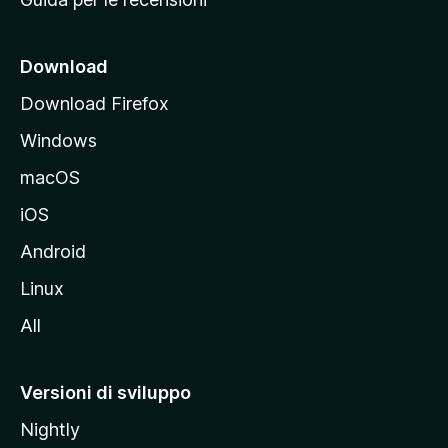
n
c
i
Download
p
Download Firefox
a
Windows
l
e
macOS
d
iOS
e
l
Android
s
Linux
i
All
t
o
M
Versioni di sviluppo
o
Nightly
z