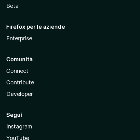
i
Beta
l
l
Firefox per le aziende
a
Enterprise
Comunità
Connect
Contribute
Developer
Segui
Instagram
YouTube