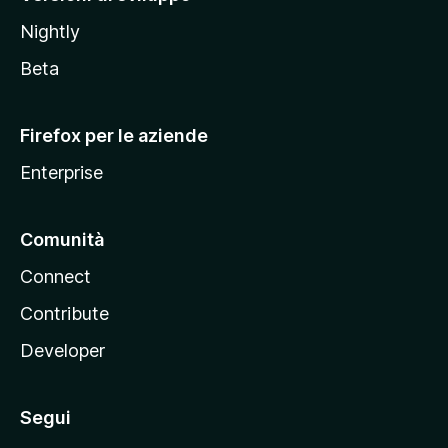
o
Nightly
z
i
Beta
l
l
Firefox per le aziende
a
Enterprise
Comunità
Connect
Contribute
Developer
Segui