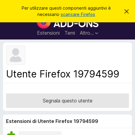
C
Accedi
Per utilizzare questi componenti aggiuntivi è
C
e
necessario
scaricare Firefox
h
C
r
i
o
u
c
d
m
Estensioni
Temi
Altro…
a
i
p
q
u
o
e
n
s
t
e
o
n
a
Utente Firefox 19794599
v
t
v
i
i
s
a
o
g
Segnala questo utente
g
i
u
Estensioni di Utente Firefox 19794599
n
t