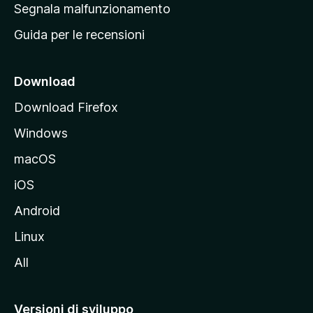
r
Segnala malfunzionamento
i
i
Guida per le recensioni
n
c
i
Download
p
Download Firefox
a
Windows
l
e
macOS
d
iOS
e
l
Android
s
Linux
i
All
t
o
M
Versioni di sviluppo