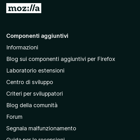
i
V
v
a
i
i
p
a
Componenti aggiuntivi
e
l
r
Informazioni
l
F
a
i
Blog sui componenti aggiuntivi per Firefox
r
p
Laboratorio estensioni
e
a
f
Centro di sviluppo
g
o
i
Criteri per sviluppatori
x
n
Blog della comunità
a
p
Forum
r
Segnala malfunzionamento
i
Guida per le recensioni