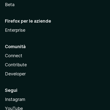
i
Beta
l
l
Firefox per le aziende
a
Enterprise
Comunità
Connect
Contribute
Developer
Segui
Instagram
YouTube