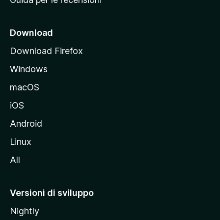
n
c
i
Download
p
Download Firefox
a
Windows
l
e
macOS
d
iOS
e
l
Android
s
Linux
i
All
t
o
M
Versioni di sviluppo
o
Nightly
z