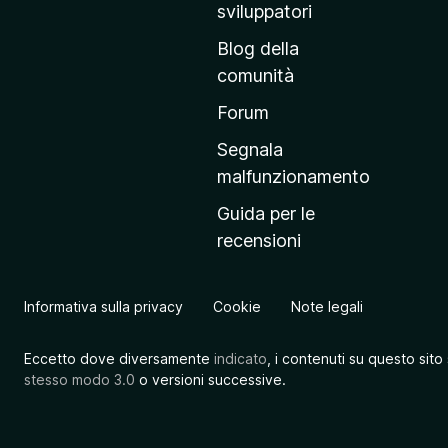
r
sviluppatori
i
Blog della
n
comunità
c
i
Forum
p
Segnala
a
malfunzionamento
l
Guida per le
e
recensioni
d
e
l
Informativa sulla privacy
Cookie
Note legali
s
i
Eccetto dove diversamente
indicato
, i contenuti su questo sito
t
stesso modo 3.0
o versioni successive.
o
M