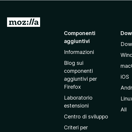
i
v
i
V
p
a
Componenti
Dow
e
i
r
aggiuntivi
Down
a
F
Informazioni
l
i
Win
l
r
Blog sui
mac
e
a
componenti
f
p
iOS
aggiuntivi per
o
a
Firefox
Andr
x
g
Laboratorio
Linu
i
estensioni
n
All
a
Centro di sviluppo
p
Criteri per