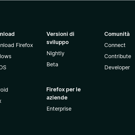
nload
Versioni di
Comunità
sviluppo
load Firefox
Connect
Nightly
dows
Contribute
Beta
OS
Developer
Firefox per le
oid
aziende
x
Enterprise