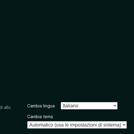
Cambia lingua
i allo
Cambia tema