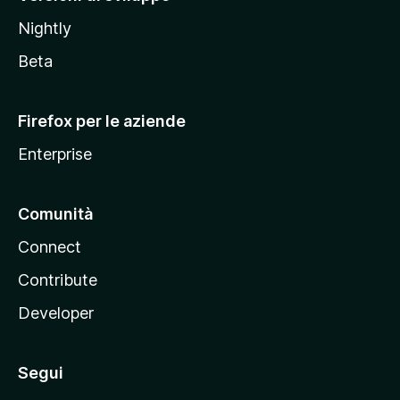
o
Nightly
z
i
Beta
l
l
Firefox per le aziende
a
Enterprise
Comunità
Connect
Contribute
Developer
Segui