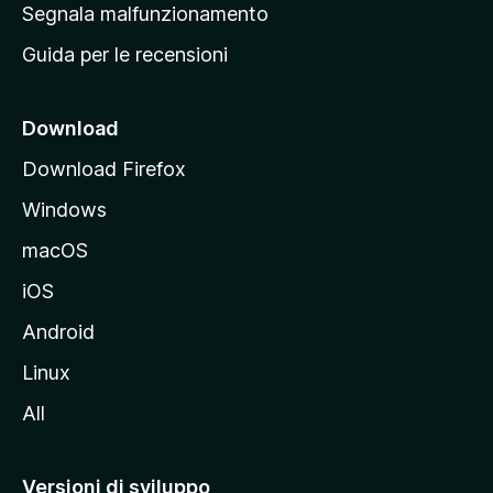
r
Segnala malfunzionamento
i
i
Guida per le recensioni
n
c
i
Download
p
Download Firefox
a
Windows
l
e
macOS
d
iOS
e
l
Android
s
Linux
i
All
t
o
M
Versioni di sviluppo