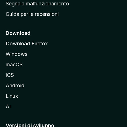
r
Segnala malfunzionamento
i
i
Guida per le recensioni
n
c
i
Download
p
Download Firefox
a
Windows
l
e
macOS
d
iOS
e
l
Android
s
Linux
i
All
t
o
M
Versioni di sviluppo