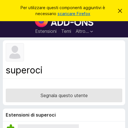
C
Accedi
Per utilizzare questi componenti aggiuntivi è
C
e
necessario
scaricare Firefox
h
C
r
i
o
u
c
d
m
Estensioni
Temi
Altro…
a
i
p
q
u
o
e
n
s
t
e
o
n
a
superoci
v
t
v
i
i
s
a
o
g
Segnala questo utente
g
i
u
Estensioni di superoci
n
t