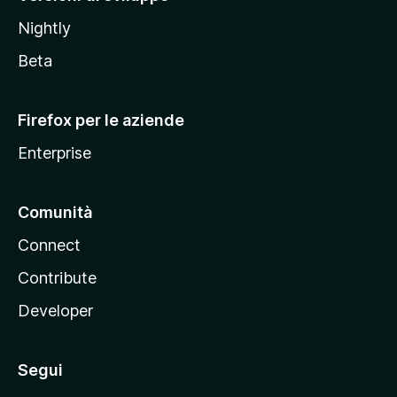
o
Nightly
z
i
Beta
l
l
Firefox per le aziende
a
Enterprise
Comunità
Connect
Contribute
Developer
Segui