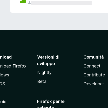
nload
Versioni di
Comunità
sviluppo
load Firefox
Connect
Nightly
dows
Contribute
Beta
OS
Developer
Firefox per le
oid
aziende