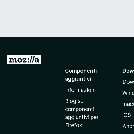
V
a
Componenti
Dow
i
aggiuntivi
Down
a
Informazioni
l
Win
l
Blog sui
mac
a
componenti
p
iOS
aggiuntivi per
a
Firefox
Andr
g