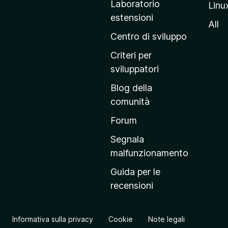
Laboratorio
Linu
i
estensioni
n
All
a
Centro di sviluppo
p
Criteri per
r
sviluppatori
i
Blog della
n
comunità
c
i
Forum
p
Segnala
a
malfunzionamento
l
Guida per le
e
recensioni
d
e
l
Informativa sulla privacy
Cookie
Note legali