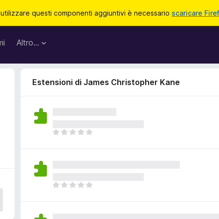
 utilizzare questi componenti aggiuntivi è necessario
scaricare Fire
mi
Altro…
Estensioni di James Christopher Kane
N
o
n
c
i
s
N
o
o
n
n
o
c