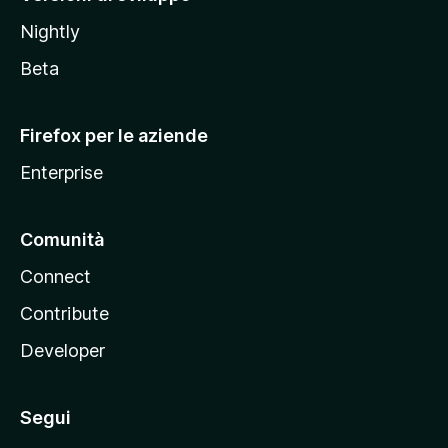
o
Nightly
z
i
Beta
l
l
Firefox per le aziende
a
Enterprise
Comunità
Connect
Contribute
Developer
Segui