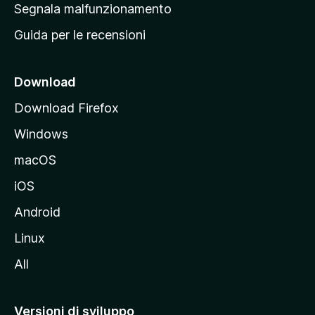
r
Segnala malfunzionamento
i
i
Guida per le recensioni
n
c
i
Download
p
Download Firefox
a
Windows
l
e
macOS
d
iOS
e
l
Android
s
Linux
i
All
t
o
M
Versioni di sviluppo