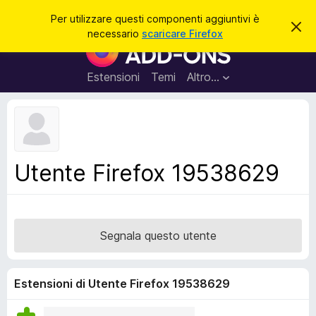
C
Accedi
Per utilizzare questi componenti aggiuntivi è
C
e
necessario
scaricare Firefox
h
C
r
i
o
u
c
d
m
Estensioni
Temi
Altro…
a
i
p
q
u
o
e
n
s
t
e
o
n
a
Utente Firefox 19538629
v
t
v
i
i
s
a
o
g
Segnala questo utente
g
i
u
Estensioni di Utente Firefox 19538629
n
t