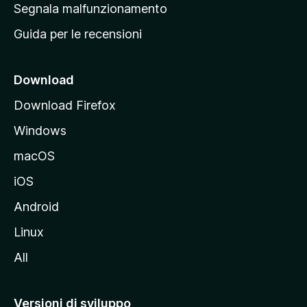
r
Segnala malfunzionamento
i
i
Guida per le recensioni
n
c
i
Download
p
Download Firefox
a
Windows
l
e
macOS
d
iOS
e
l
Android
s
Linux
i
All
t
o
M
Versioni di sviluppo