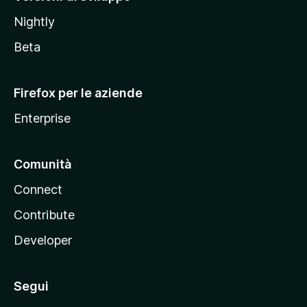
o
Nightly
z
i
Beta
l
l
Firefox per le aziende
a
Enterprise
Comunità
Connect
Contribute
Developer
Segui