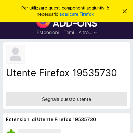
C
Accedi
Per utilizzare questi componenti aggiuntivi è
C
e
necessario
scaricare Firefox
h
C
r
i
o
u
c
d
m
Estensioni
Temi
Altro…
a
i
p
q
u
o
e
n
s
t
e
o
n
a
Utente Firefox 19535730
v
t
v
i
i
s
a
o
g
Segnala questo utente
g
i
u
Estensioni di Utente Firefox 19535730
n
t