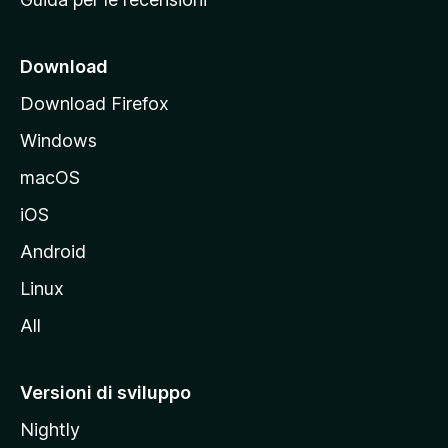
n
c
i
Download
p
Download Firefox
a
Windows
l
e
macOS
d
iOS
e
l
Android
s
Linux
i
All
t
o
M
Versioni di sviluppo
o
Nightly
z