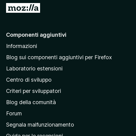
i
V
v
a
i
i
p
a
Componenti aggiuntivi
e
l
r
Informazioni
l
F
a
i
Blog sui componenti aggiuntivi per Firefox
r
p
Laboratorio estensioni
e
a
f
Centro di sviluppo
g
o
i
Criteri per sviluppatori
x
n
Blog della comunità
a
p
Forum
r
Segnala malfunzionamento
i
Guida per le recensioni