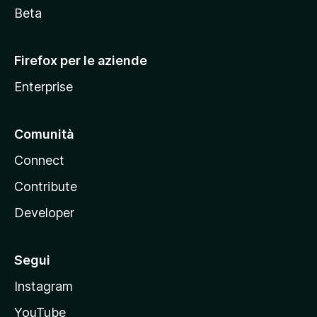
i
Beta
l
l
Firefox per le aziende
a
Enterprise
Comunità
Connect
Contribute
Developer
Segui
Instagram
YouTube