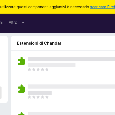
 utilizzare questi componenti aggiuntivi è necessario
scaricare Fire
mi
Altro…
Estensioni di Chandar
N
o
n
c
i
s
N
o
o
n
n
o
c