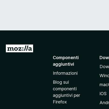
V
a
Componenti
Dow
i
aggiuntivi
Down
a
Informazioni
l
Win
l
Blog sui
mac
a
componenti
p
iOS
aggiuntivi per
a
Firefox
Andr
g