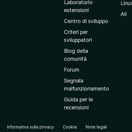
Laboratorio
Linu
i
estensioni
n
All
a
Centro di sviluppo
p
Criteri per
r
sviluppatori
i
Blog della
n
comunità
c
i
Forum
p
Segnala
a
malfunzionamento
l
Guida per le
e
recensioni
d
e
l
Informativa sulla privacy
Cookie
Note legali