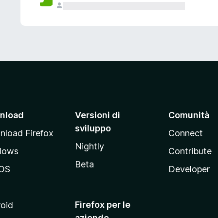
nload
Versioni di
Comunità
sviluppo
load Firefox
Connect
Nightly
dows
Contribute
Beta
OS
Developer
Firefox per le
oid
aziende