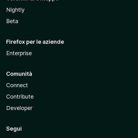
o
Nightly
z
i
Beta
l
l
Firefox per le aziende
a
Enterprise
Comunità
Connect
Contribute
Developer
Segui