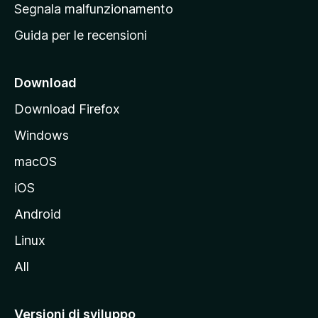
r
Segnala malfunzionamento
i
i
Guida per le recensioni
n
c
i
Download
p
Download Firefox
a
Windows
l
e
macOS
d
iOS
e
l
Android
s
Linux
i
All
t
o
M
Versioni di sviluppo