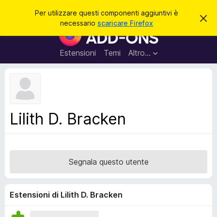
C
Accedi
Per utilizzare questi componenti aggiuntivi è
C
e
necessario
scaricare Firefox
h
C
r
i
o
u
c
d
m
Estensioni
Temi
Altro…
a
i
p
q
u
o
e
n
s
t
e
o
n
a
Lilith D. Bracken
v
t
v
i
i
s
a
o
g
Segnala questo utente
g
i
u
Estensioni di Lilith D. Bracken
n
t