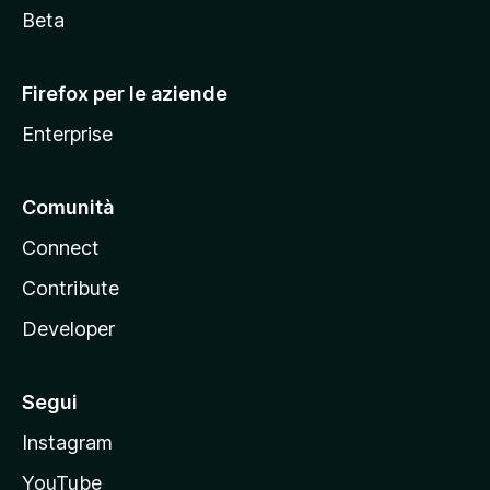
i
Beta
l
l
Firefox per le aziende
a
Enterprise
Comunità
Connect
Contribute
Developer
Segui
Instagram
YouTube