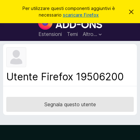
C
Accedi
Per utilizzare questi componenti aggiuntivi è
C
e
necessario
scaricare Firefox
h
C
r
i
o
u
c
d
m
Estensioni
Temi
Altro…
a
i
p
q
u
o
e
n
s
t
e
o
n
a
Utente Firefox 19506200
v
t
v
i
i
s
a
o
g
Segnala questo utente
g
i
u
n
t