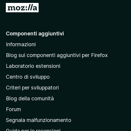
i
V
v
a
i
i
p
a
Componenti aggiuntivi
e
l
r
Informazioni
l
F
a
i
Blog sui componenti aggiuntivi per Firefox
r
p
Laboratorio estensioni
e
a
f
Centro di sviluppo
g
o
i
Criteri per sviluppatori
x
n
Blog della comunità
a
p
Forum
r
Segnala malfunzionamento
i
Guida per le recensioni