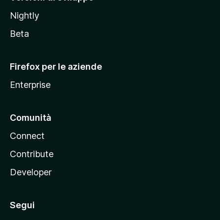
o
Nightly
z
i
Beta
l
l
Firefox per le aziende
a
Enterprise
Comunità
Connect
Contribute
Developer
Segui