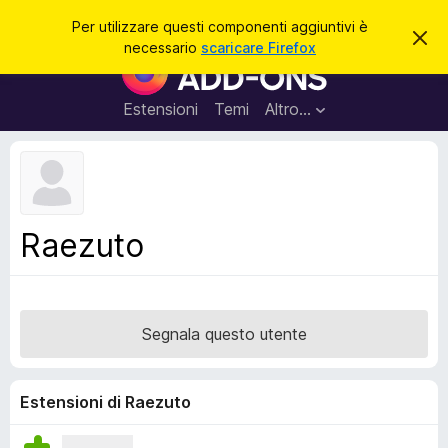
C
Accedi
Per utilizzare questi componenti aggiuntivi è
C
e
necessario
scaricare Firefox
h
C
r
i
o
u
c
d
m
Estensioni
Temi
Altro…
a
i
p
q
u
o
e
n
s
t
e
o
n
a
Raezuto
v
t
v
i
i
s
a
o
g
Segnala questo utente
g
i
u
Estensioni di Raezuto
n
t