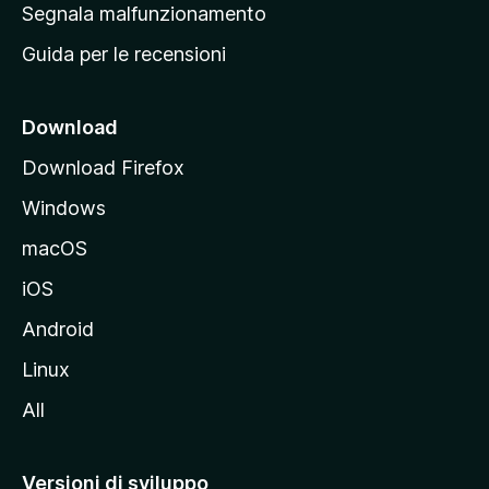
r
Segnala malfunzionamento
i
i
Guida per le recensioni
n
c
i
Download
p
Download Firefox
a
Windows
l
e
macOS
d
iOS
e
l
Android
s
Linux
i
All
t
o
M
Versioni di sviluppo