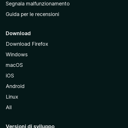
r
Segnala malfunzionamento
i
i
Guida per le recensioni
n
c
i
Download
p
Download Firefox
a
Windows
l
e
macOS
d
iOS
e
l
Android
s
Linux
i
All
t
o
M
Versioni di sviluppo