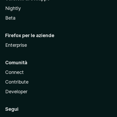
o
Nightly
z
i
Beta
l
l
Firefox per le aziende
a
Enterprise
Comunità
Connect
Contribute
Developer
Segui