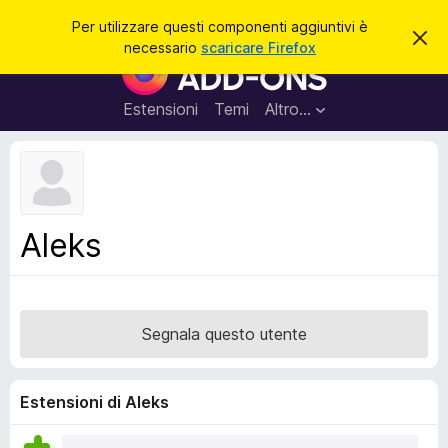
C
Accedi
Per utilizzare questi componenti aggiuntivi è
C
e
necessario
scaricare Firefox
h
C
r
i
o
u
c
d
m
Estensioni
Temi
Altro…
a
i
p
q
u
o
e
n
s
t
e
o
n
a
Aleks
v
t
v
i
i
s
a
o
g
Segnala questo utente
g
i
u
Estensioni di Aleks
n
t