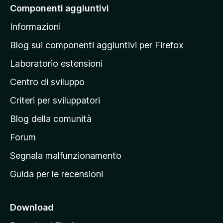
n
a
a
Componenti aggiuntivi
i
c
l
l
o
o
Informazioni
u
l
n
r
t
i
a
a
Blog sui componenti aggiuntivi per Firefox
a
v
p
z
Laboratorio estensioni
a
i
a
l
o
Centro di sviluppo
g
u
n
t
i
i
Criteri per sviluppatori
a
n
z
Blog della comunità
a
i
p
Forum
o
n
r
Segnala malfunzionamento
i
i
Guida per le recensioni
n
c
i
Download
p