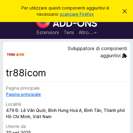
C
Accedi
Per utilizzare questi componenti aggiuntivi è
C
e
necessario
scaricare Firefox
h
C
r
i
o
u
c
d
m
Estensioni
Temi
Altro…
a
i
p
q
u
o
Sviluppatore di componenti
e
n
s
aggiuntivi
t
e
o
n
a
tr88icom
v
t
v
i
i
s
Pagina principale
a
o
Pagina principale
g
g
Località
i
479 Đ. Lê Văn Quới, Bình Hưng Hoà A, Bình Tân, Thành phố
Hồ Chí Minh, Việt Nam
u
n
Utente da
t
20 set 2025