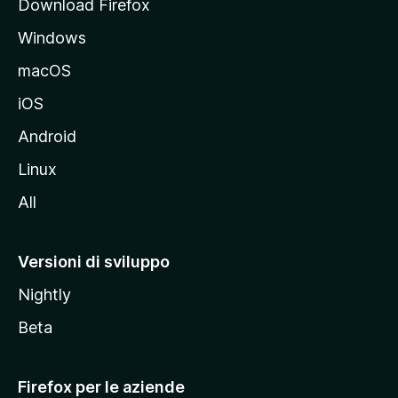
Download Firefox
a
Windows
l
e
macOS
d
iOS
e
l
Android
s
Linux
i
All
t
o
M
Versioni di sviluppo
o
Nightly
z
i
Beta
l
l
Firefox per le aziende