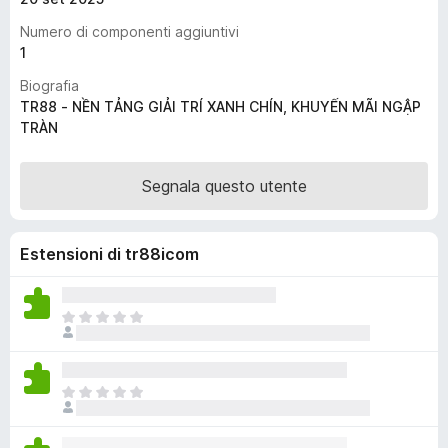
i
Numero di componenti aggiuntivi
v
1
i
Biografia
p
TR88 - NỀN TẢNG GIẢI TRÍ XANH CHÍN, KHUYẾN MÃI NGẬP
e
TRÀN
r
F
Segnala questo utente
i
r
e
Estensioni di tr88icom
f
o
x
N
o
n
c
N
i
o
s
n
o