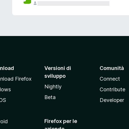
nload
Versioni di
Comunità
sviluppo
load Firefox
Connect
Nightly
dows
Contribute
Beta
OS
Developer
Firefox per le
oid
aziende