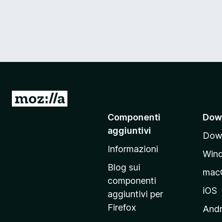
V
a
Componenti
Dow
i
aggiuntivi
Down
a
Informazioni
l
Win
l
Blog sui
mac
a
componenti
p
iOS
aggiuntivi per
a
Firefox
Andr
g