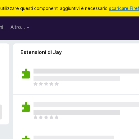
 utilizzare questi componenti aggiuntivi è necessario
scaricare Fire
mi
Altro…
Estensioni di Jay
N
o
n
c
i
s
N
o
o
n
n
o
c