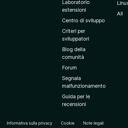
Laboratorio
Linu
i
estensioni
n
All
a
Centro di sviluppo
p
Criteri per
r
sviluppatori
i
Blog della
n
comunità
c
i
Forum
p
Segnala
a
malfunzionamento
l
Guida per le
e
recensioni
d
e
l
Informativa sulla privacy
Cookie
Note legali