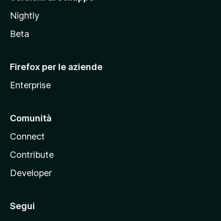
o
Nightly
z
i
Beta
l
l
Firefox per le aziende
a
Enterprise
Comunità
Connect
Contribute
Developer
Segui