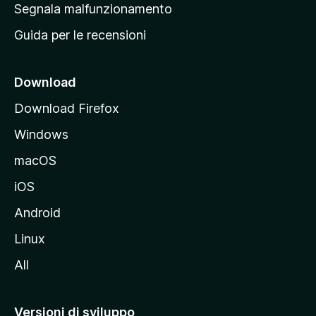
r
Segnala malfunzionamento
i
i
Guida per le recensioni
n
c
i
Download
p
Download Firefox
a
Windows
l
e
macOS
d
iOS
e
l
Android
s
Linux
i
All
t
o
M
Versioni di sviluppo