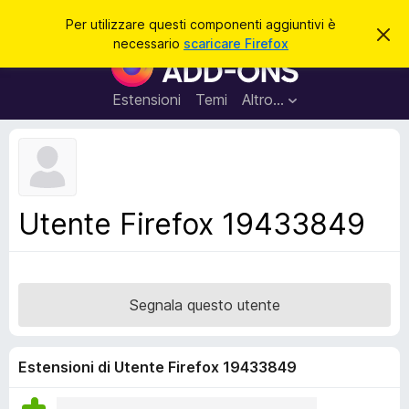
C
Accedi
Per utilizzare questi componenti aggiuntivi è
C
e
necessario
scaricare Firefox
h
C
r
i
o
u
c
d
m
Estensioni
Temi
Altro…
a
i
p
q
u
o
e
n
s
t
e
o
n
a
Utente Firefox 19433849
v
t
v
i
i
s
a
o
g
Segnala questo utente
g
i
u
Estensioni di Utente Firefox 19433849
n
t