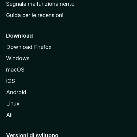
r
Segnala malfunzionamento
i
i
Guida per le recensioni
n
c
i
Download
p
Download Firefox
a
Windows
l
e
macOS
d
iOS
e
l
Android
s
Linux
i
All
t
o
M
Versioni di sviluppo