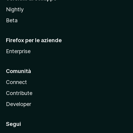
o
Nightly
z
i
Beta
l
l
Firefox per le aziende
a
Enterprise
Comunità
Connect
Contribute
Developer
Segui