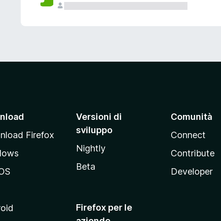
nload
Versioni di
Comunità
sviluppo
load Firefox
Connect
Nightly
dows
Contribute
Beta
OS
Developer
Firefox per le
oid
aziende