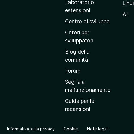
Laboratorio
Linu
i
estensioni
n
All
a
Centro di sviluppo
p
Criteri per
r
sviluppatori
i
Blog della
n
comunità
c
i
Forum
p
Segnala
a
malfunzionamento
l
Guida per le
e
recensioni
d
e
l
Informativa sulla privacy
Cookie
Note legali