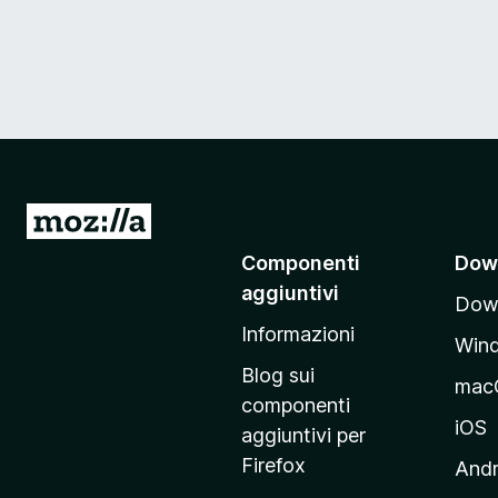
V
a
Componenti
Dow
i
aggiuntivi
Down
a
Informazioni
l
Win
l
Blog sui
mac
a
componenti
p
iOS
aggiuntivi per
a
Firefox
Andr
g