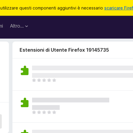
 utilizzare questi componenti aggiuntivi è necessario
scaricare Fire
mi
Altro…
Estensioni di Utente Firefox 19145735
N
o
n
c
i
s
N
o
o
n
n
o
c