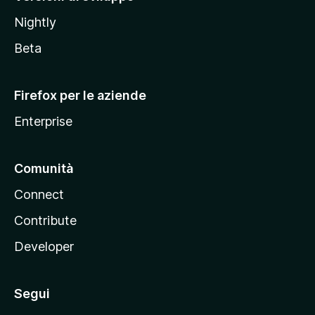
o
Nightly
z
i
Beta
l
l
Firefox per le aziende
a
Enterprise
Comunità
Connect
Contribute
Developer
Segui