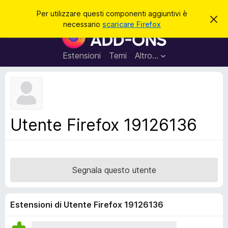
C
Accedi
Per utilizzare questi componenti aggiuntivi è
C
e
necessario
scaricare Firefox
h
C
r
i
o
u
c
d
m
Estensioni
Temi
Altro…
a
i
p
q
u
o
e
n
s
t
e
o
n
a
Utente Firefox 19126136
v
t
v
i
i
s
a
o
g
Segnala questo utente
g
i
u
Estensioni di Utente Firefox 19126136
n
t