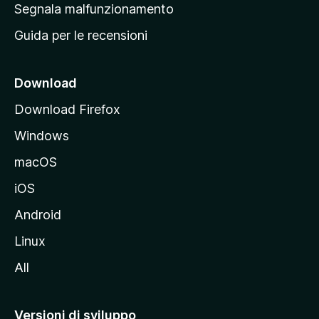
r
Segnala malfunzionamento
i
i
Guida per le recensioni
n
c
i
Download
p
Download Firefox
a
Windows
l
e
macOS
d
iOS
e
l
Android
s
Linux
i
All
t
o
M
Versioni di sviluppo