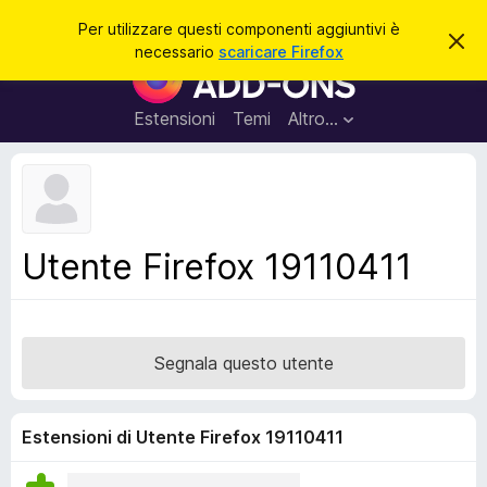
C
Accedi
Per utilizzare questi componenti aggiuntivi è
C
e
necessario
scaricare Firefox
h
C
r
i
o
u
c
d
m
Estensioni
Temi
Altro…
a
i
p
q
u
o
e
n
s
t
e
o
n
a
Utente Firefox 19110411
v
t
v
i
i
s
a
o
g
Segnala questo utente
g
i
u
Estensioni di Utente Firefox 19110411
n
t