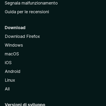
r
Segnala malfunzionamento
i
i
Guida per le recensioni
n
c
i
Download
p
Download Firefox
a
Windows
l
e
macOS
d
iOS
e
l
Android
s
Linux
i
All
t
o
M
Versioni di sviluppo