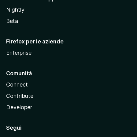
o
Nightly
z
i
Beta
l
l
Firefox per le aziende
a
Enterprise
Comunità
Connect
Contribute
Developer
Segui