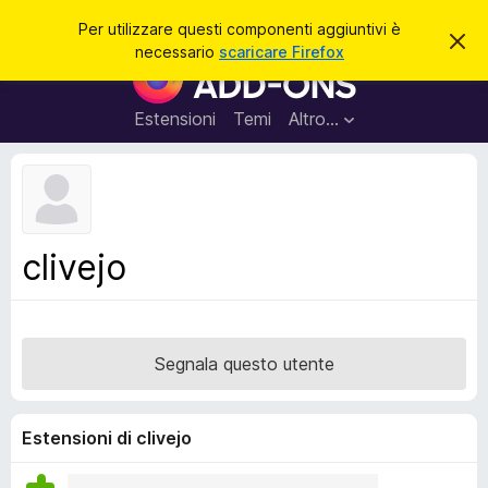
C
Accedi
Per utilizzare questi componenti aggiuntivi è
C
e
necessario
scaricare Firefox
h
C
r
i
o
u
c
d
m
Estensioni
Temi
Altro…
a
i
p
q
u
o
e
n
s
t
e
o
n
a
clivejo
v
t
v
i
i
s
a
o
g
Segnala questo utente
g
i
u
Estensioni di clivejo
n
t