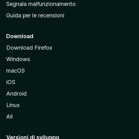
r
Segnala malfunzionamento
i
i
Guida per le recensioni
n
c
i
Download
p
Download Firefox
a
Windows
l
e
macOS
d
iOS
e
l
Android
s
Linux
i
All
t
o
M
Versioni di sviluppo