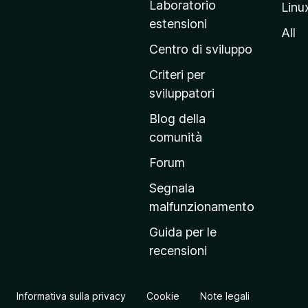
Laboratorio
Linu
i
estensioni
n
All
a
Centro di sviluppo
p
Criteri per
r
sviluppatori
i
Blog della
n
comunità
c
i
Forum
p
Segnala
a
malfunzionamento
l
Guida per le
e
recensioni
d
e
l
Informativa sulla privacy
Cookie
Note legali