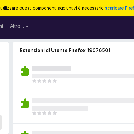
 utilizzare questi componenti aggiuntivi è necessario
scaricare Fire
mi
Altro…
Estensioni di Utente Firefox 19076501
N
o
n
c
i
s
N
o
o
n
n
o
c