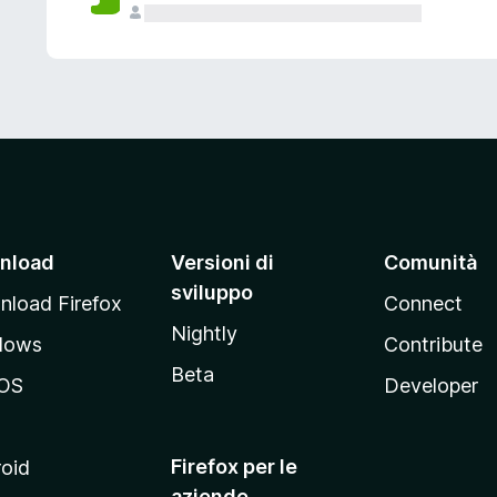
nload
Versioni di
Comunità
sviluppo
load Firefox
Connect
Nightly
dows
Contribute
Beta
OS
Developer
Firefox per le
oid
aziende