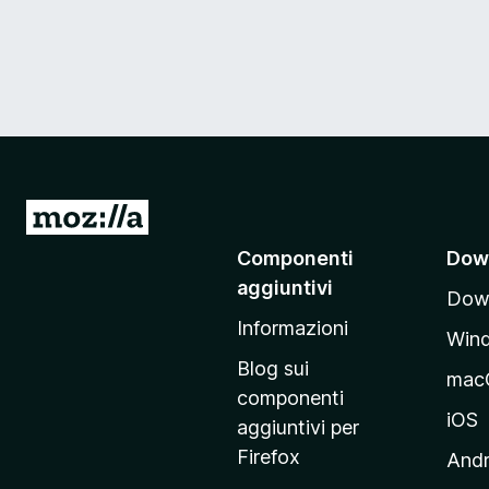
V
a
Componenti
Dow
i
aggiuntivi
Down
a
Informazioni
l
Win
l
Blog sui
mac
a
componenti
p
iOS
aggiuntivi per
a
Firefox
Andr
g