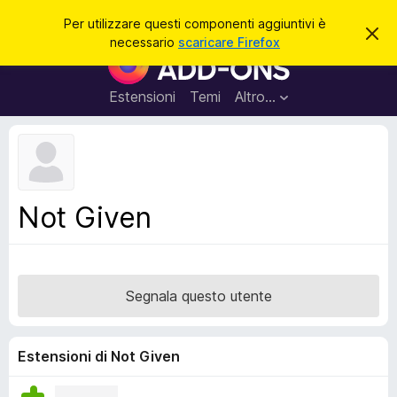
C
Accedi
Per utilizzare questi componenti aggiuntivi è
C
e
necessario
scaricare Firefox
h
C
r
i
o
u
c
d
m
Estensioni
Temi
Altro…
a
i
p
q
u
o
e
n
s
t
e
o
n
a
Not Given
v
t
v
i
i
s
a
o
g
Segnala questo utente
g
i
u
Estensioni di Not Given
n
t