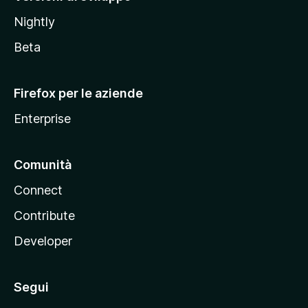
o
Nightly
z
i
Beta
l
l
Firefox per le aziende
a
Enterprise
Comunità
Connect
Contribute
Developer
Segui