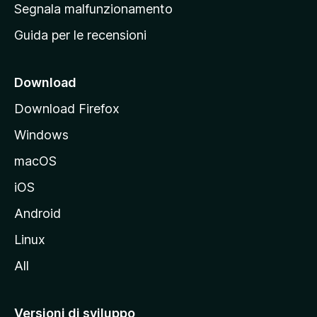
r
Segnala malfunzionamento
i
i
Guida per le recensioni
n
c
i
Download
p
Download Firefox
a
Windows
l
e
macOS
d
iOS
e
l
Android
s
Linux
i
All
t
o
M
Versioni di sviluppo