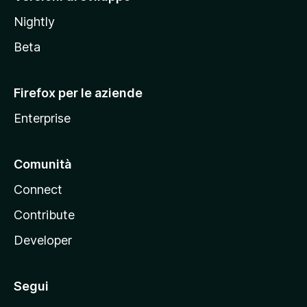
o
Nightly
z
i
Beta
l
l
Firefox per le aziende
a
Enterprise
Comunità
Connect
Contribute
Developer
Segui