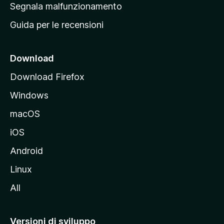
r
Segnala malfunzionamento
i
i
Guida per le recensioni
n
c
i
Download
p
Download Firefox
a
Windows
l
e
macOS
d
iOS
e
l
Android
s
Linux
i
All
t
o
M
Versioni di sviluppo