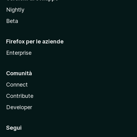
o
Nightly
z
i
Beta
l
l
Firefox per le aziende
a
Enterprise
Comunità
Connect
Contribute
Developer
Segui