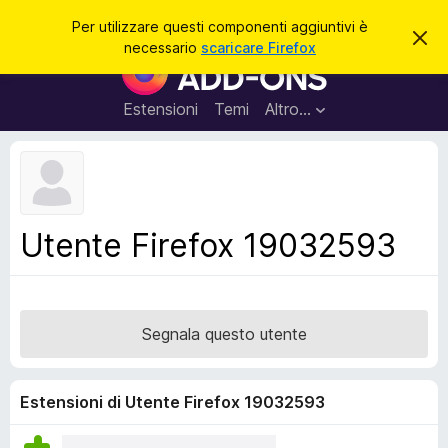
C
Accedi
Per utilizzare questi componenti aggiuntivi è
C
e
necessario
scaricare Firefox
h
C
r
i
o
u
c
d
m
Estensioni
Temi
Altro…
a
i
p
q
u
o
e
n
s
t
e
o
n
a
Utente Firefox 19032593
v
t
v
i
i
s
a
o
g
Segnala questo utente
g
i
u
Estensioni di Utente Firefox 19032593
n
t