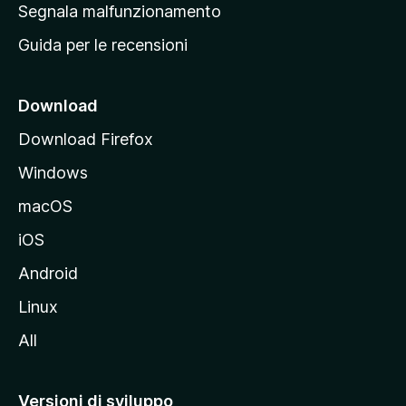
r
Segnala malfunzionamento
i
i
Guida per le recensioni
n
c
i
Download
p
Download Firefox
a
Windows
l
e
macOS
d
iOS
e
l
Android
s
Linux
i
All
t
o
M
Versioni di sviluppo