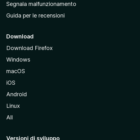
r
Segnala malfunzionamento
i
i
Guida per le recensioni
n
c
i
Download
p
Download Firefox
a
Windows
l
e
macOS
d
iOS
e
l
Android
s
Linux
i
All
t
o
M
Versioni di sviluppo