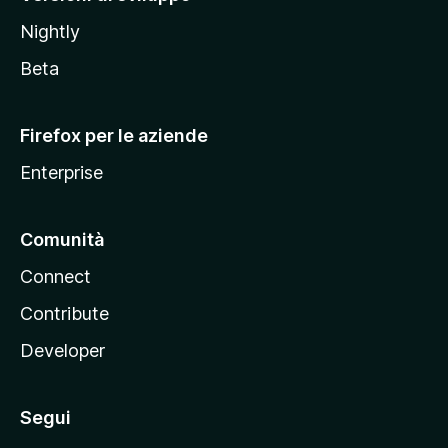
o
Nightly
z
i
Beta
l
l
Firefox per le aziende
a
Enterprise
Comunità
Connect
Contribute
Developer
Segui