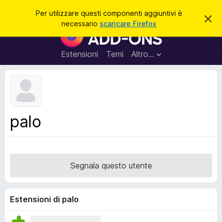
C
Accedi
Per utilizzare questi componenti aggiuntivi è
C
e
necessario
scaricare Firefox
h
C
r
i
o
u
c
d
m
Estensioni
Temi
Altro…
a
i
p
q
u
o
e
n
s
t
e
o
n
a
palo
v
t
v
i
i
s
a
o
g
Segnala questo utente
g
i
u
Estensioni di palo
n
t