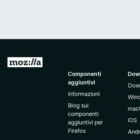
V
a
Componenti
Dow
i
aggiuntivi
Down
a
Informazioni
l
Win
l
Blog sui
mac
a
componenti
p
iOS
aggiuntivi per
a
Firefox
Andr
g