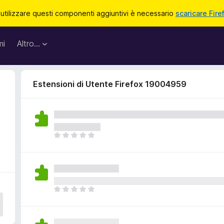
 utilizzare questi componenti aggiuntivi è necessario
scaricare Fire
mi
Altro…
Estensioni di Utente Firefox 19004959
4
N
o
n
c
i
s
N
o
o
n
n
o
c