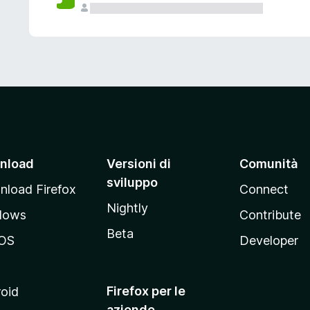
nload
Versioni di
Comunità
sviluppo
load Firefox
Connect
Nightly
dows
Contribute
Beta
OS
Developer
Firefox per le
oid
aziende