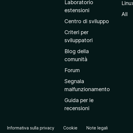
Laboratorio
Linu
i
estensioni
n
All
a
Centro di sviluppo
p
Criteri per
r
sviluppatori
i
Blog della
n
comunità
c
i
Forum
p
Segnala
a
malfunzionamento
l
Guida per le
e
recensioni
d
e
l
Informativa sulla privacy
Cookie
Note legali