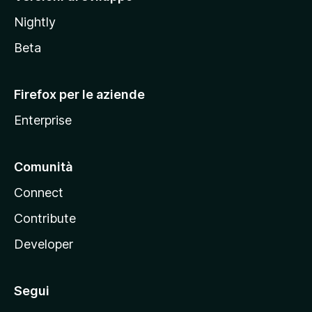
o
Nightly
z
i
Beta
l
l
Firefox per le aziende
a
Enterprise
Comunità
Connect
Contribute
Developer
Segui