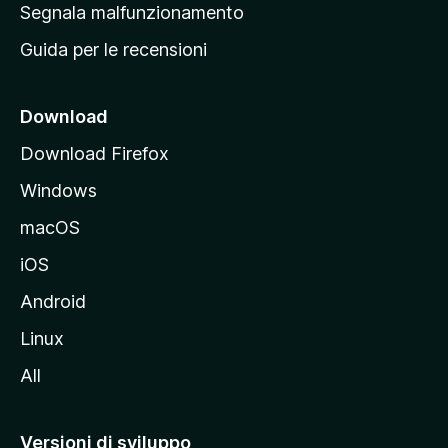
r
Segnala malfunzionamento
i
i
Guida per le recensioni
n
c
i
Download
p
Download Firefox
a
Windows
l
e
macOS
d
iOS
e
l
Android
s
Linux
i
All
t
o
M
Versioni di sviluppo