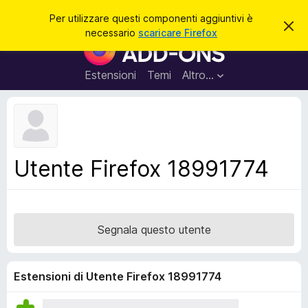
C
Accedi
Per utilizzare questi componenti aggiuntivi è
C
e
necessario
scaricare Firefox
h
C
r
i
o
u
c
d
m
Estensioni
Temi
Altro…
a
i
p
q
u
o
e
n
s
t
e
o
n
a
Utente Firefox 18991774
v
t
v
i
i
s
a
o
g
Segnala questo utente
g
i
u
Estensioni di Utente Firefox 18991774
n
t