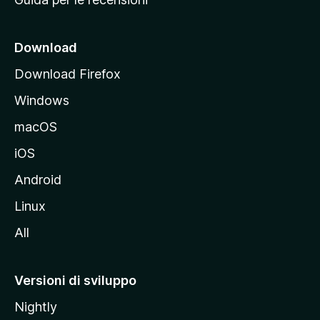
n
c
i
Download
p
Download Firefox
a
Windows
l
e
macOS
d
iOS
e
l
Android
s
Linux
i
All
t
o
M
Versioni di sviluppo
o
Nightly
z