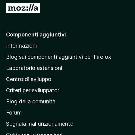
i
V
v
a
i
i
p
a
Componenti aggiuntivi
e
l
r
Informazioni
l
F
a
i
Blog sui componenti aggiuntivi per Firefox
r
p
Laboratorio estensioni
e
a
f
Centro di sviluppo
g
o
i
Criteri per sviluppatori
x
n
Blog della comunità
a
p
Forum
r
Segnala malfunzionamento
i
Guida per le recensioni