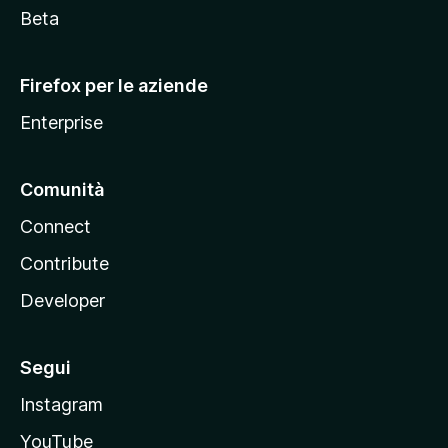
i
Beta
l
l
Firefox per le aziende
a
Enterprise
Comunità
Connect
Contribute
Developer
Segui
Instagram
YouTube