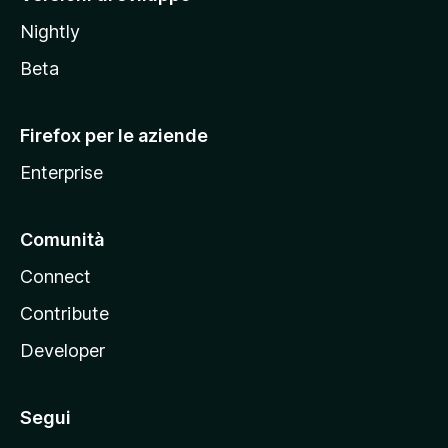
o
Nightly
z
i
Beta
l
l
Firefox per le aziende
a
Enterprise
Comunità
Connect
Contribute
Developer
Segui