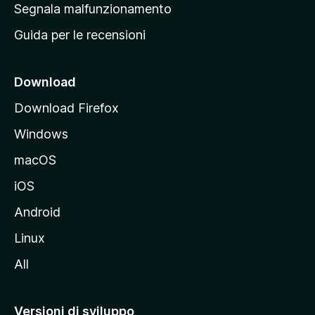
r
Segnala malfunzionamento
i
i
Guida per le recensioni
n
c
i
Download
p
Download Firefox
a
Windows
l
e
macOS
d
iOS
e
l
Android
s
Linux
i
All
t
o
M
Versioni di sviluppo