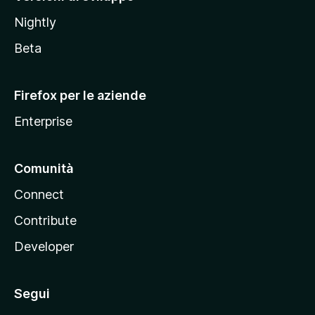
o
Nightly
z
i
Beta
l
l
Firefox per le aziende
a
Enterprise
Comunità
Connect
Contribute
Developer
Segui