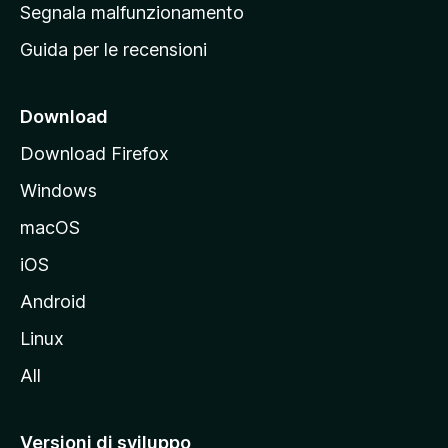
r
Segnala malfunzionamento
i
i
Guida per le recensioni
n
c
i
Download
p
Download Firefox
a
Windows
l
e
macOS
d
iOS
e
l
Android
s
Linux
i
All
t
o
M
Versioni di sviluppo