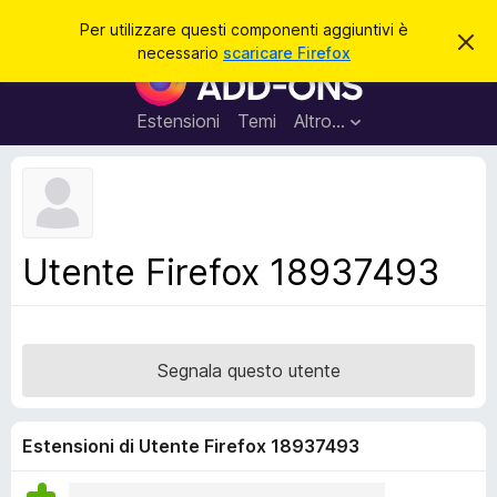
C
Accedi
Per utilizzare questi componenti aggiuntivi è
C
e
necessario
scaricare Firefox
h
C
r
i
o
u
c
d
m
Estensioni
Temi
Altro…
a
i
p
q
u
o
e
n
s
t
e
o
n
a
Utente Firefox 18937493
v
t
v
i
i
s
a
o
g
Segnala questo utente
g
i
u
Estensioni di Utente Firefox 18937493
n
t