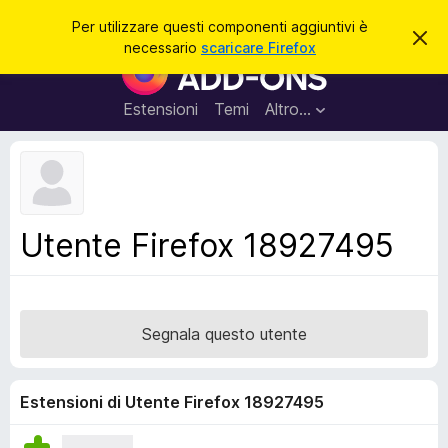
C
Accedi
Per utilizzare questi componenti aggiuntivi è
C
e
necessario
scaricare Firefox
h
C
r
i
o
u
c
d
m
Estensioni
Temi
Altro…
a
i
p
q
u
o
e
n
s
t
e
o
n
a
Utente Firefox 18927495
v
t
v
i
i
s
a
o
g
Segnala questo utente
g
i
u
Estensioni di Utente Firefox 18927495
n
t