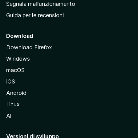
r
Segnala malfunzionamento
i
i
Guida per le recensioni
n
c
i
Download
p
Download Firefox
a
Windows
l
e
macOS
d
iOS
e
l
Android
s
Linux
i
All
t
o
M
Versioni di sviluppo