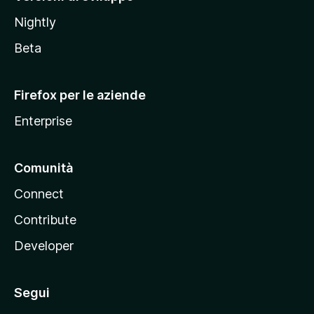
o
Nightly
z
i
Beta
l
l
Firefox per le aziende
a
Enterprise
Comunità
Connect
Contribute
Developer
Segui