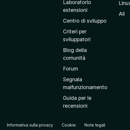
Laboratorio
Linu
i
estensioni
n
All
a
Centro di sviluppo
p
Criteri per
r
sviluppatori
i
Blog della
n
comunità
c
i
Forum
p
Segnala
a
malfunzionamento
l
Guida per le
e
recensioni
d
e
l
Informativa sulla privacy
Cookie
Note legali