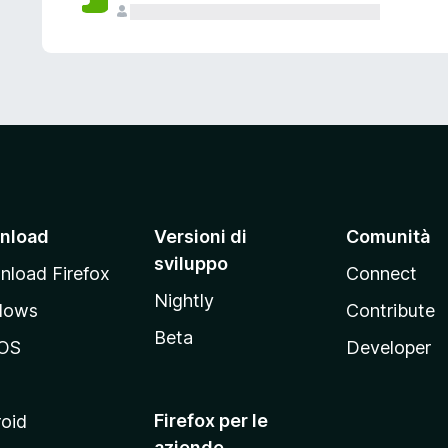
nload
Versioni di
Comunità
sviluppo
load Firefox
Connect
Nightly
dows
Contribute
Beta
OS
Developer
Firefox per le
oid
aziende