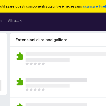
 utilizzare questi componenti aggiuntivi è necessario
scaricare Fire
mi
Altro…
Estensioni di roland galliere
N
o
n
c
i
s
N
o
o
n
n
o
c