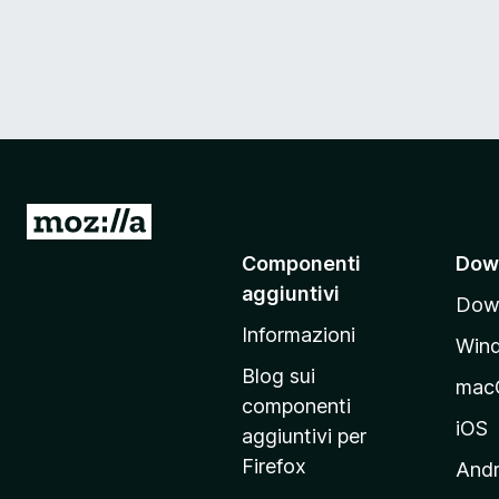
V
a
Componenti
Dow
i
aggiuntivi
Down
a
Informazioni
l
Win
l
Blog sui
mac
a
componenti
p
iOS
aggiuntivi per
a
Firefox
Andr
g