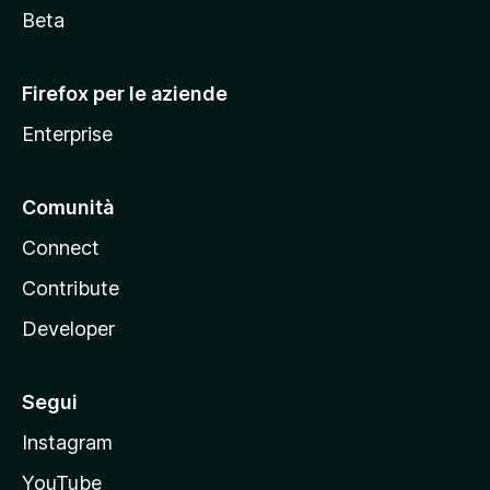
i
Beta
l
l
Firefox per le aziende
a
Enterprise
Comunità
Connect
Contribute
Developer
Segui
Instagram
YouTube