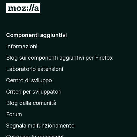
i
V
v
a
i
i
p
a
Componenti aggiuntivi
e
l
r
Informazioni
l
F
a
i
Blog sui componenti aggiuntivi per Firefox
r
p
Laboratorio estensioni
e
a
f
Centro di sviluppo
g
o
i
Criteri per sviluppatori
x
n
Blog della comunità
a
p
Forum
r
Segnala malfunzionamento
i
Guida per le recensioni