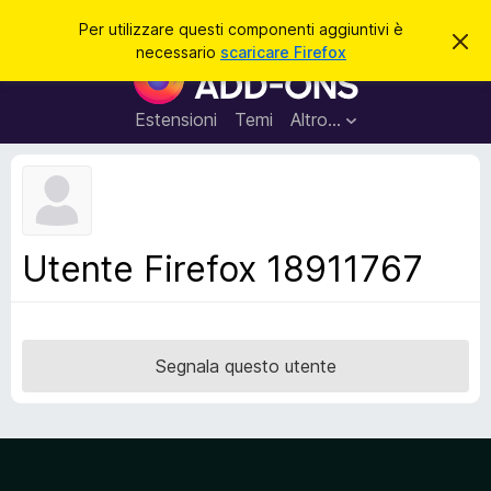
C
Accedi
Per utilizzare questi componenti aggiuntivi è
C
e
necessario
scaricare Firefox
h
C
r
i
o
u
c
d
m
Estensioni
Temi
Altro…
a
i
p
q
u
o
e
n
s
t
e
o
n
a
Utente Firefox 18911767
v
t
v
i
i
s
a
o
g
Segnala questo utente
g
i
u
n
t