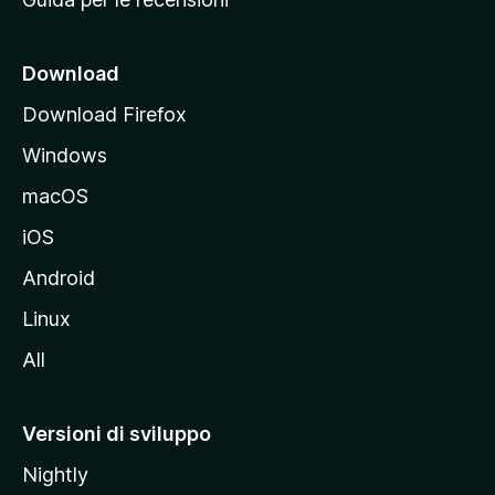
n
c
i
Download
p
Download Firefox
a
Windows
l
e
macOS
d
iOS
e
l
Android
s
Linux
i
All
t
o
M
Versioni di sviluppo
o
Nightly
z