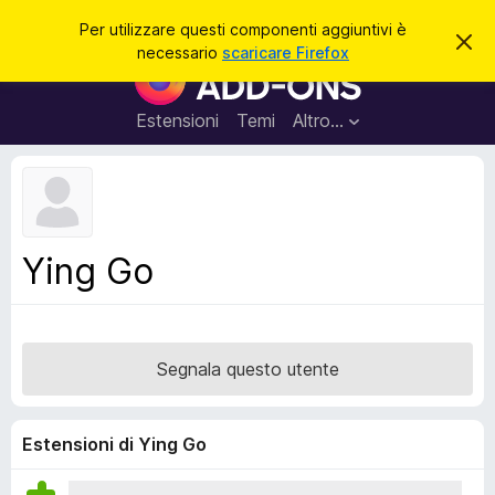
C
Accedi
Per utilizzare questi componenti aggiuntivi è
C
e
necessario
scaricare Firefox
h
C
r
i
o
u
c
d
m
Estensioni
Temi
Altro…
a
i
p
q
u
o
e
n
s
t
e
o
n
a
Ying Go
v
t
v
i
i
s
a
o
g
Segnala questo utente
g
i
u
Estensioni di Ying Go
n
t