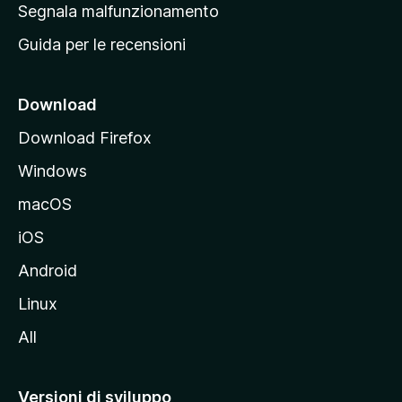
r
Segnala malfunzionamento
i
i
Guida per le recensioni
n
c
i
Download
p
Download Firefox
a
Windows
l
e
macOS
d
iOS
e
l
Android
s
Linux
i
All
t
o
M
Versioni di sviluppo