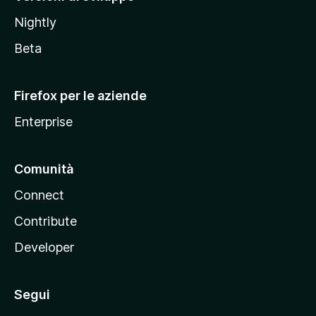
o
Nightly
z
i
Beta
l
l
Firefox per le aziende
a
Enterprise
Comunità
Connect
Contribute
Developer
Segui