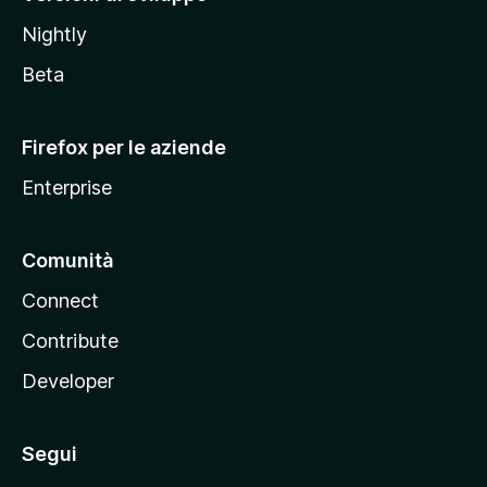
o
Nightly
z
i
Beta
l
l
Firefox per le aziende
a
Enterprise
Comunità
Connect
Contribute
Developer
Segui