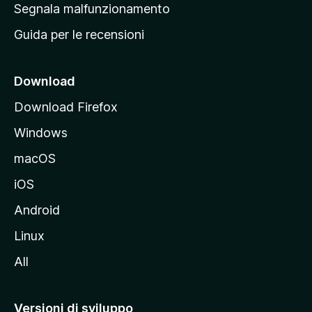
r
Segnala malfunzionamento
i
i
Guida per le recensioni
n
c
i
Download
p
Download Firefox
a
Windows
l
e
macOS
d
iOS
e
l
Android
s
Linux
i
All
t
o
M
Versioni di sviluppo