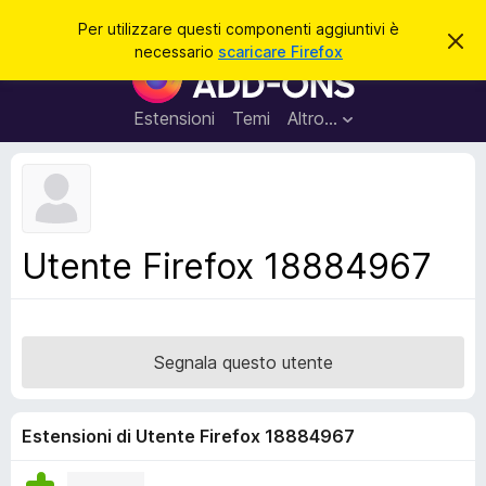
C
Accedi
Per utilizzare questi componenti aggiuntivi è
C
e
necessario
scaricare Firefox
h
C
r
i
o
u
c
d
m
Estensioni
Temi
Altro…
a
i
p
q
u
o
e
n
s
t
e
o
n
a
Utente Firefox 18884967
v
t
v
i
i
s
a
o
g
Segnala questo utente
g
i
u
Estensioni di Utente Firefox 18884967
n
t