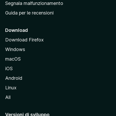
r
Segnala malfunzionamento
i
i
Guida per le recensioni
n
c
i
Download
p
Download Firefox
a
Windows
l
e
macOS
d
iOS
e
l
Android
s
Linux
i
All
t
o
M
Versioni di sviluppo