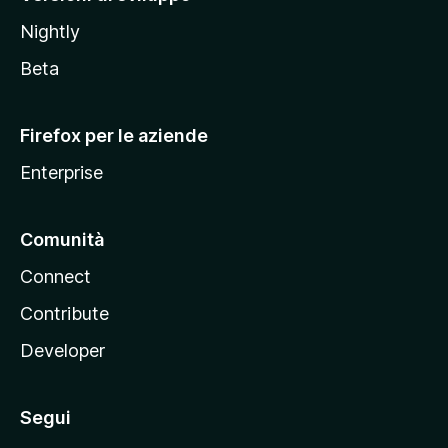
o
Nightly
z
i
Beta
l
l
Firefox per le aziende
a
Enterprise
Comunità
Connect
Contribute
Developer
Segui