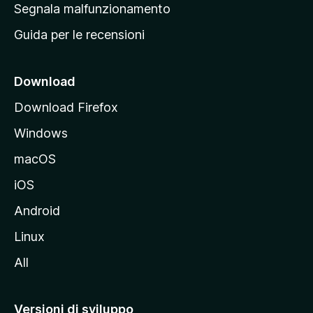
r
Segnala malfunzionamento
i
i
Guida per le recensioni
n
c
i
Download
p
Download Firefox
a
Windows
l
e
macOS
d
iOS
e
l
Android
s
Linux
i
All
t
o
M
Versioni di sviluppo