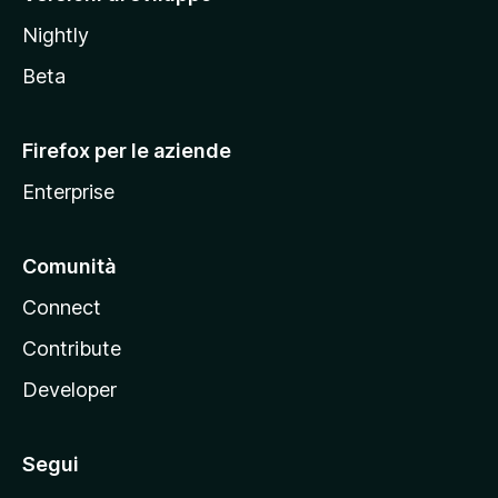
o
Nightly
z
i
Beta
l
l
Firefox per le aziende
a
Enterprise
Comunità
Connect
Contribute
Developer
Segui